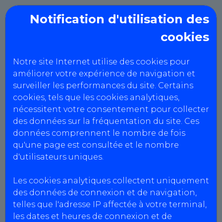
Notification d'utilisation des
cookies
AutoControle88
Notre site Internet utilise des cookies pour
Mentions Légales
améliorer votre expérience de navigation et
surveiller les performances du site. Certains
cookies, tels que les cookies analytiques,
nécessitent votre consentement pour collecter
Informations centres
des données sur la fréquentation du site. Ces
CENTRE GRANDRUPT
données comprennent le nombre de fois
Agrément : S088Z085
qu'une page est consultée et le nombre
SIRET : 405 386 947 00015
d'utilisateurs uniques.
N° intracommunautaire :
FR73405386947
Les cookies analytiques collectent uniquement
Capital social : 10671.43 €
des données de connexion et de navigation,
telles que l'adresse IP affectée à votre terminal,
les dates et heures de connexion et de
CENTRE GRANDRUPT