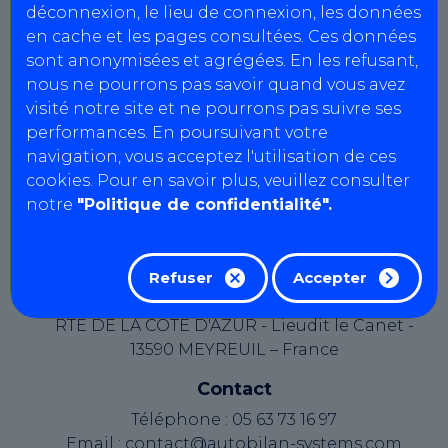
déconnexion, le lieu de connexion, les données
Agrément : L088Z122
en cache et les pages consultées. Ces données
SIRET : 405 386 947 00015
sont anonymisées et agrégées. En les refusant,
N° intracommunautaire :
nous ne pourrons pas savoir quand vous avez
FR73405386947
visité notre site et ne pourrons pas suivre ses
Capital social : 10671.43 €
performances. En poursuivant votre
navigation, vous acceptez l'utilisation de ces
Le présent site web est édité par AutoBilan-
cookies. Pour en savoir plus, veuillez consulter
Systems, une société par actions simplifiée au
notre
"Politique de confidentialité".
capital de 19362,00 euros, immatriculée au
Registre du Commerce et des Sociétés d'Aix-en-
Provence sous le numéro B 334 821 097.
Refuser
Accepter
Éditeur du site
RTE DE LA COTE D'AZUR - Lieudit le Canet -
13590 MEYREUIL – France
Contact
Téléphone : 05 63 73 16 97
Email : contact@autobilan-systems.com